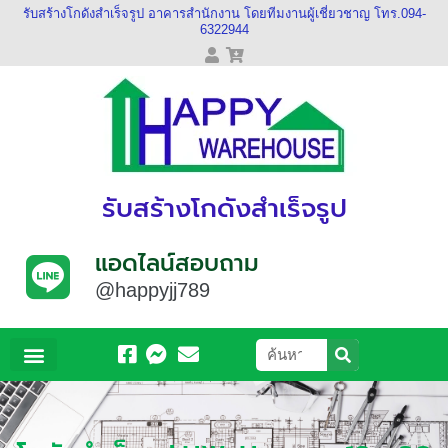
รับสร้างโกดังสำเร็จรูป อาคารสำนักงาน โดยทีมงานผู้เชี่ยวชาญ โทร.094-
6322944
รับสร้างโกดังสำเร็จรูป
แอดไลน์สอบถาม
@happyjj789
หน้าหลัก
เกี่ยวกับเรา
ผลงานของเรา
วีดีโอของเรา
ติดต่อเรา
ข้อมูลบัญชี