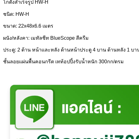
โกดังสำเร็จรูป HW-H
ชนิด: HW-H
ขนาด: 22x48x6.6 เมตร
ผนัง/หลังคา: เมทัลชีท BlueScope สีครีม
ประตู: 2 ด้าน หน้าและหลัง ด้านหน้าประตู 4 บาน ด้านหลัง 1 บา
ชั้นลอยแผ่นพื้นคอนกรีต เทท้อปปิ้งรับน้ำหนัก 300กก/ตรม