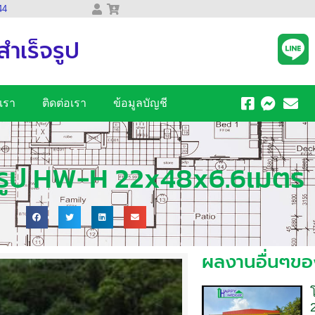
44
สำเร็จรูป
เรา
ติดต่อเรา
ข้อมูลบัญชี
จรูป HW-H 22x48x6.6เมตร
ผลงานอื่นๆขอ