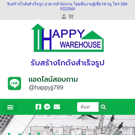
รับสร้างโกดังสำเร็จรูป อาคารสำนักงาน โดยทีมงานผู้เชี่ยวชาญ โทร.094-
6322944
รับสร้างโกดังสำเร็จรูป
แอดไลน์สอบถาม
@happyjj789
หน้าหลัก
เกี่ยวกับเรา
ผลงานของเรา
วีดีโอของเรา
ติดต่อเรา
ข้อมูลบัญชี