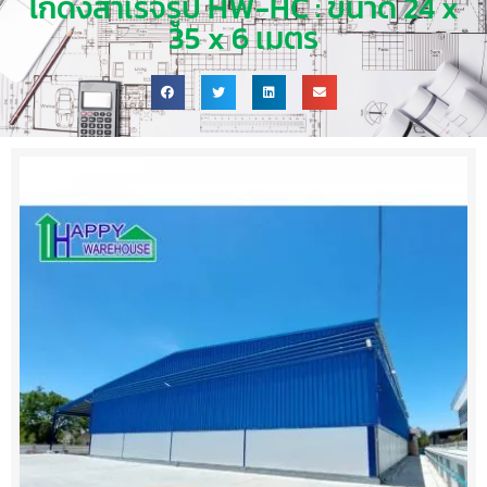
โกดังสำเร็จรูป HW-HC : ขนาด 24 x
35 x 6 เมตร