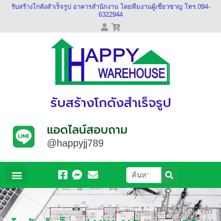
รับสร้างโกดังสำเร็จรูป อาคารสำนักงาน โดยทีมงานผู้เชี่ยวชาญ โทร.094-
6322944
รับสร้างโกดังสำเร็จรูป
แอดไลน์สอบถาม
@happyjj789
หน้าหลัก
เกี่ยวกับเรา
ผลงานของเรา
วีดีโอของเรา
ติดต่อเรา
ข้อมูลบัญชี