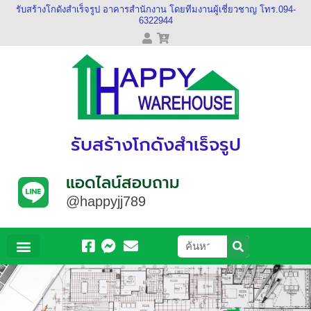
รับสร้างโกดังสำเร็จรูป อาคารสำนักงาน โดยทีมงานผู้เชี่ยวชาญ โทร.094-
6322944
รับสร้างโกดังสำเร็จรูป
แอดไลน์สอบถาม
@happyjj789
หน้าหลัก
เกี่ยวกับเรา
ผลงานของเรา
วีดีโอของเรา
ติดต่อเรา
ข้อมูลบัญชี