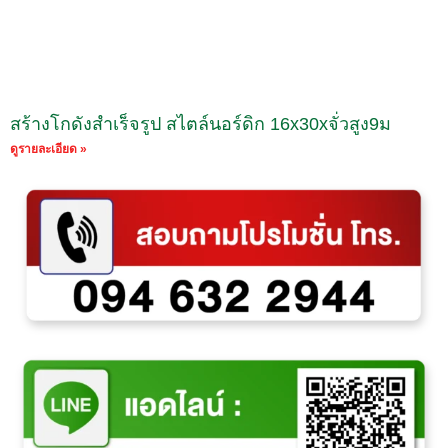
สร้างโกดังสำเร็จรูป สไตล์นอร์ดิก 16x30xจั่วสูง9ม
ดูรายละเอียด »