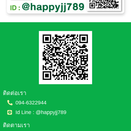
ติดต่อเรา
094-6322944
Id Line : @happyjj789
ติดตามเรา