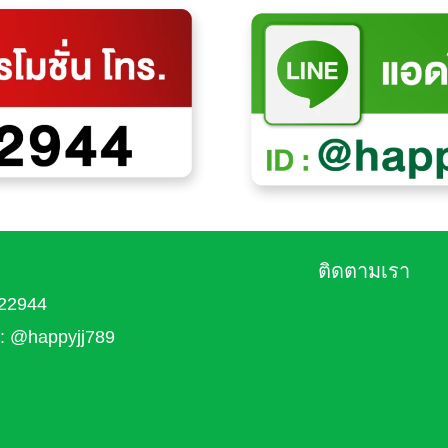
ติดตามเรา
22944
 : @happyjj789